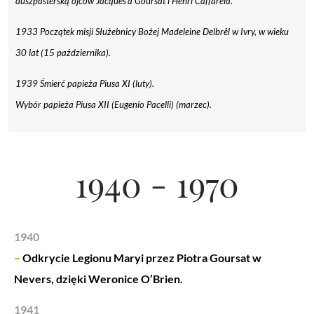
duszpasterską ojców Jacques’a Goursat i Henri Caffarela.
1933 Początek misji Służebnicy Bożej Madeleine Delbrêl w Ivry, w wieku
30 lat (15 października).
1939 Śmierć papieża Piusa XI (luty).
Wybór papieża Piusa XII (Eugenio Pacelli) (marzec).
1940 - 1970
1940
–
Odkrycie Legionu Maryi przez Piotra Goursat w
Nevers, dzięki Weronice O’Brien.
1941