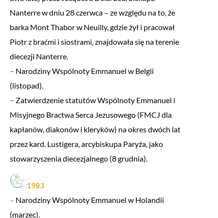
Nanterre w dniu 28 czerwca – ze względu na to, że
barka Mont Thabor w Neuilly, gdzie żył i pracował
Piotr z braćmi i siostrami, znajdowała się na terenie
diecezji Nanterre.
–
Narodziny Wspólnoty Emmanuel w Belgii
(listopad).
–
Zatwierdzenie statutów Wspólnoty Emmanuel i
Misyjnego Bractwa Serca Jezusowego (FMCJ dla
kapłanów, diakonów i kleryków) na okres dwóch lat
przez kard. Lustigera, arcybiskupa Paryża, jako
stowarzyszenia diecezjalnego (8 grudnia).
1983
–
Narodziny Wspólnoty Emmanuel w Holandii
(marzec).