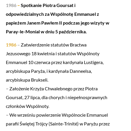
1986
–
Spotkanie Piotra Goursat i
odpowiedzialnych za Wspólnotę Emmanuel z
papieżem Janem Pawłem II podczas jego wizyty w
Paray-le-Monial w dniu 5 października.
1986
–
Zatwierdzenie statutów Bractwa
Jezusowego 18 kwietnia i statutów Wspólnoty
Emmanuel 10 czerwca przez kardynała Lustigera,
arcybiskupa Paryża, i kardynała Danneelsa,
arcybiskupa Brukseli.
–
Założenie Krzyża Chwalebnego przez Piotra
Goursat, 27 lipca, dla chorych i niepełnosprawnych
członków Wspólnoty.
–
We wrześniu powierzenie Wspólnocie Emmanuel
parafii Świętej Trójcy (Sainte-Trinité) w Paryżu przez