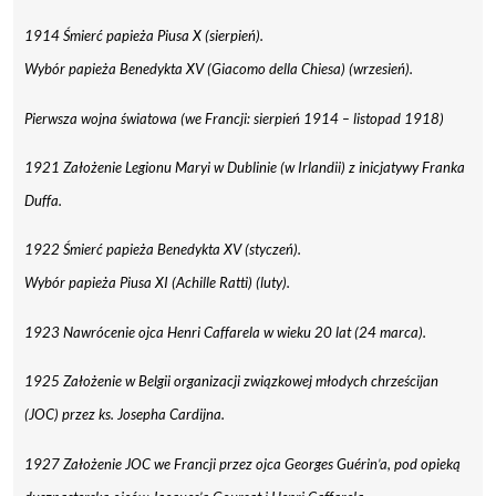
1914 Śmierć papieża Piusa X (sierpień).
Wybór papieża Benedykta XV (Giacomo della Chiesa) (wrzesień).
Pierwsza wojna światowa (we Francji: sierpień 1914 – listopad 1918)
1921 Założenie Legionu Maryi w Dublinie (w Irlandii) z inicjatywy Franka
Duffa.
1922 Śmierć papieża Benedykta XV (styczeń).
Wybór papieża Piusa XI (Achille Ratti) (luty).
1923 Nawrócenie ojca Henri Caffarela w wieku 20 lat (24 marca).
1925 Założenie w Belgii organizacji związkowej młodych chrześcijan
(JOC) przez ks. Josepha Cardijna.
1927 Założenie JOC we Francji przez ojca Georges Guérin’a, pod opieką