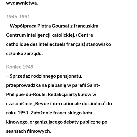
wydawnictwa.
1946-1951
–
Współpraca Piotra Goursat z francuskim
Centrum inteligencji katolickiej, (Centre
catholique des intellectuels français) stanowisko
członka zarządu.
Koniec 1949
–
Sprzedaż rodzinnego pensjonatu
,
przeprowadzka na plebanię w parafii Saint-
Philippe-du-Roule. Redakcja artykułów w
czasopiśmie „Revue internationale du cinéma” do
roku 1951. Założenie francuskiego koła
kinowego, organizującego debaty publiczne po
seansach filmowych.