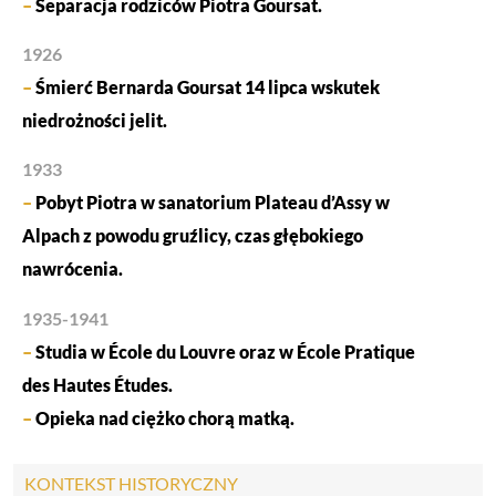
–
Separacja rodziców Piotra Goursat.
1926
–
Śmierć Bernarda Goursat 14 lipca wskutek
niedrożności jelit.
1933
–
Pobyt Piotra w sanatorium Plateau d’Assy w
Alpach z powodu gruźlicy, czas głębokiego
nawrócenia.
1935-1941
–
Studia w École du Louvre oraz w École Pratique
des Hautes Études.
–
Opieka nad ciężko chorą matką.
KONTEKST HISTORYCZNY