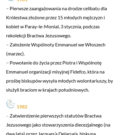
–
Pierwsze zaangażowania na drodze celibatu dla
Królestwa złożone przez 15 młodych mężczyzn i
kobiet w Paray-le-Monial, 3 stycznia, podczas
rekolekcji Bractwa Jezusowego.
–
Założenie Wspólnoty Emmanuel we Włoszech
(marzec).
–
Powołanie do życia przez Piotra i Wspólnotę
Emmanuel organizacji misyjnej Fidefco, która na
prośbę biskupów wysyła młodych wolontariuszy, by
służyli braciom w krajach południowych.
1982
–
Zatwierdzenie pierwszych statutów Bractwa
Jezusowego jako stowarzyszenia diecezjalnego (na
dwa lata) przez Jacques’a Delarue’a, biskupa