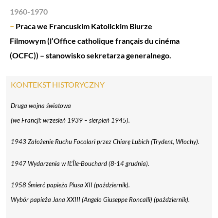
1960-1970
–
Praca we Francuskim Katolickim Biurze
Filmowym (l’Office catholique français du cinéma
(OCFC)) – stanowisko sekretarza generalnego.
KONTEKST HISTORYCZNY
Druga wojna światowa
(we Francji: wrzesień 1939 – sierpień 1945).
1943 Założenie Ruchu Focolari przez Chiarę Lubich (Trydent, Włochy).
1947 Wydarzenia w IL’Île-Bouchard (8-14 grudnia).
1958 Śmierć papieża Piusa XII (październik).
Wybór papieża Jana XXIII (Angelo Giuseppe Roncalli) (październik).