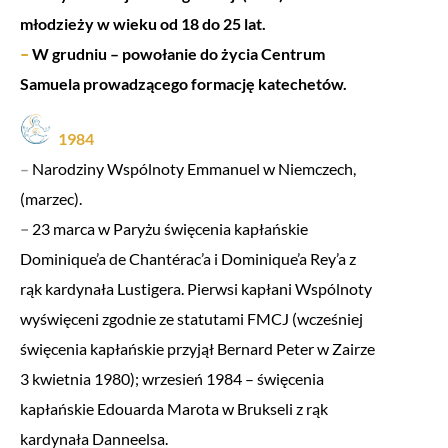
młodzieży w wieku od 18 do 25 lat.
–
W grudniu – powołanie do życia Centrum
Samuela prowadzącego formację katechetów.
1984
–
Narodziny Wspólnoty Emmanuel w Niemczech,
(marzec).
–
23 marca w Paryżu święcenia kapłańskie
Dominique’a de Chantérac’a i Dominique’a Rey’a z
rąk kardynała Lustigera. Pierwsi kapłani Wspólnoty
wyświęceni zgodnie ze statutami FMCJ (wcześniej
święcenia kapłańskie przyjął Bernard Peter w Zairze
3 kwietnia 1980); wrzesień 1984 – święcenia
kapłańskie Edouarda Marota w Brukseli z rąk
kardynała Danneelsa.