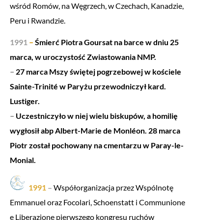
wśród Romów, na Węgrzech, w Czechach, Kanadzie,
Peru i Rwandzie.
1991
–
Śmierć Piotra Goursat na barce w dniu 25
marca, w uroczystość Zwiastowania NMP.
–
27 marca Mszy świętej pogrzebowej w kościele
Sainte-Trinité w Paryżu przewodniczył kard.
Lustiger.
–
Uczestniczyło w niej wielu biskupów, a homilię
wygłosił abp Albert-Marie de Monléon. 28 marca
Piotr został pochowany na cmentarzu w Paray-le-
Monial.
1991
–
Współorganizacja przez Wspólnotę
Emmanuel oraz Focolari, Schoenstatt i Communione
e Liberazione pierwszego kongresu ruchów