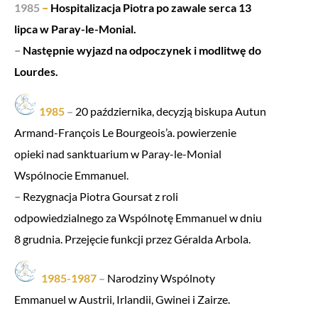
1985
–
Hospitalizacja Piotra po zawale serca 13
lipca w Paray-le-Monial.
–
Następnie wyjazd na odpoczynek i modlitwę do
Lourdes.
1985
–
20 października, decyzją biskupa Autun
Armand-François Le Bourgeois’a. powierzenie
opieki nad sanktuarium w Paray-le-Monial
Wspólnocie Emmanuel.
–
Rezygnacja Piotra Goursat z roli
odpowiedzialnego za Wspólnotę Emmanuel w dniu
8 grudnia. Przejęcie funkcji przez Géralda Arbola.
1985-1987
–
Narodziny Wspólnoty
Emmanuel w Austrii, Irlandii, Gwinei i Zairze.