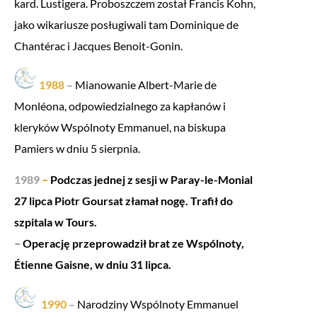
kard. Lustigera. Proboszczem został Francis Kohn,
jako wikariusze posługiwali tam Dominique de
Chantérac i Jacques Benoit-Gonin.
1988
–
Mianowanie Albert-Marie de
Monléona, odpowiedzialnego za kapłanów i
kleryków Wspólnoty Emmanuel, na biskupa
Pamiers w dniu 5 sierpnia.
1989
–
Podczas jednej z sesji w Paray-le-Monial
27 lipca Piotr Goursat złamał nogę. Trafił do
szpitala w Tours.
–
Operację przeprowadził brat ze Wspólnoty,
Étienne Gaisne, w dniu 31 lipca.
1990
–
Narodziny Wspólnoty Emmanuel