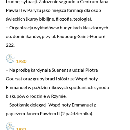
trudnej sytuacji. Założenie w grudniu Centrum Jana
Pawła II w Paryżu jako miejsca formacji dla osób
świeckich (kursy biblijne, filozofia, teologia).
–
Organizacja wykładów w budynkach klasztornych
oo. dominikanów, przy ul. Faubourg-Saint-Honoré
222.
1980
–
Na prośbę kardynała Suenens’a udział Piotra
Goursat oraz grupy braci i sióstr ze Wspólnoty
Emmanuel w październikowych spotkaniach synodu
biskupów o rodzinie w Rzymie.
–
Spotkanie delegacji Wspólnoty Emmanuel z
papieżem Janem Pawłem II (2 października).
1981