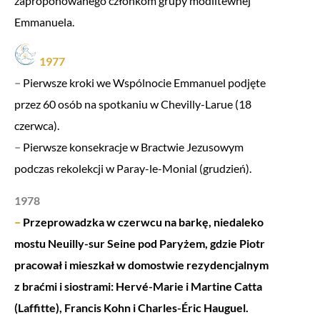
zaproponowanego członkom grupy modlitewnej
Emmanuela.
1977
–
Pierwsze kroki we Wspólnocie Emmanuel podjęte
przez 60 osób na spotkaniu w Chevilly-Larue (18
czerwca).
–
Pierwsze konsekracje w Bractwie Jezusowym
podczas rekolekcji w Paray-le-Monial (grudzień).
1978
–
Przeprowadzka w czerwcu na barkę, niedaleko
mostu Neuilly-sur Seine pod Paryżem, gdzie Piotr
pracował i mieszkał w domostwie rezydencjalnym
z braćmi i siostrami: Hervé-Marie i Martine Catta
(Laffitte), Francis Kohn i Charles-Éric Hauguel.