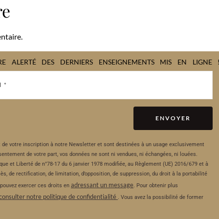
re
ntaire.
RE ALERTÉ DES DERNIERS ENSEIGNEMENTS MIS EN LIGNE 
ENVOYER
t de votre inscription à notre Newsletter et sont destinées à un usage exclusivement
onsentement de votre part, vos données ne sont ni vendues, ni échangées, ni louées.
ue et Liberté de n°78-17 du 6 janvier 1978 modifiée, au Règlement (UE) 2016/679 et à
 de rectification, de limitation, d’opposition, de suppression, du droit à la portabilité
adressant un message
 pouvez exercer ces droits en
. Pour obtenir plus
consulter notre politique de confidentialité
. Vous avez la possibilité de former