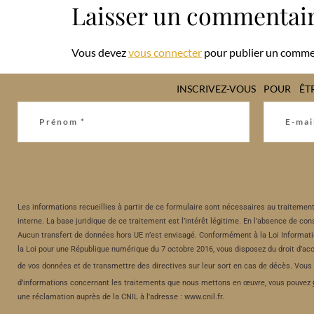
Laisser un commentai
Vous devez
vous connecter
pour publier un comme
INSCRIVEZ-VOUS POUR ÊT
Les informations recueillies à partir de ce formulaire sont nécessaires au traitemen
interne. La base juridique de ce traitement est l’intérêt légitime. En l’absence de c
Aucun transfert de données hors UE n’est envisagé. Conformément à la Loi Informatiq
la Loi pour une République numérique du 7 octobre 2016, vous disposez du droit d’accès,
de vos données et de transmettre des directives sur leur sort en cas de décès. Vous
d’informations concernant les traitements que nous mettons en œuvre, vous pouvez
une réclamation auprès de la CNIL à l’adresse : www.cnil.fr.